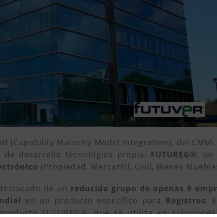
 (Capability Maturity Model Integration), del CMMi I
n de desarrollo tecnológico propia,
FUTUREG®
, un
ectrónico
(Propiedad, Mercantil, Civil, Bienes Mueble
estacado de un
reducido grupo de apenas 9 emp
undial
en un producto específico para
Registros
. 
 producto FUTUREG®, que se utiliza en soluciones