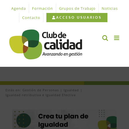
Saltar
Agenda
Formación
Grupos de Trabajo
Noticias
al
contenido
Contacto
ACCESO USUARIOS
Estás en:
Gestión de Personas
Igualdad
Igualdad retributiva e Igualdad Efectiva