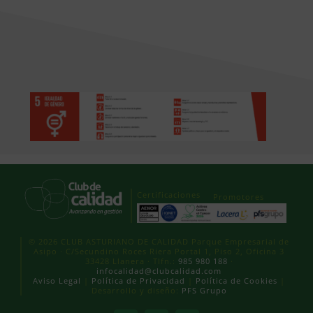
Certificaciones
Promotores
© 2026 CLUB ASTURIANO DE CALIDAD Parque Empresarial de
Asipo · C/Secundino Roces Riera Portal 1, Piso 2, Oficina 3
33428 Llanera · Tlfn.:
985 980 188
·
infocalidad@clubcalidad.com
Aviso Legal
|
Política de Privacidad
|
Política de Cookies
|
Desarrollo y diseño:
PFS Grupo