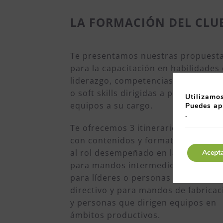
LA FORMACIÓN DEL CLU
Te presentamos nuestras propuest
para la capacitación en habilidades
liderazgo, competencias transversa
o soft skills dirigidas a personas co
Utilizamos
equipos a su cargo.
Puedes ap
.
Te ofrecemos 3 itinerarios distintos
con contenidos y formatos adaptad
al rol desempeñado en la organizac
Acept
para mandos intermedios clásicos,
para líderes o personas con potenci
directivo y para mandos de fabricac
y personas que dirigen equipos en
ámbitos productivos.