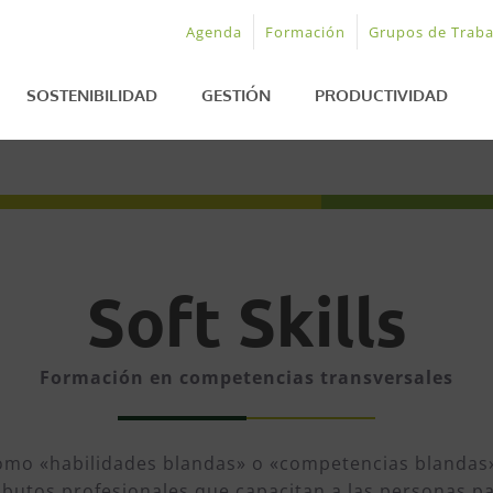
Agenda
Formación
Grupos de Traba
SOSTENIBILIDAD
GESTIÓN
PRODUCTIVIDAD
Soft Skills
Formación en competencias transversales
 como «habilidades blandas» o «competencias blandas
tributos profesionales que capacitan a las personas