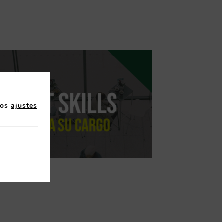
los
ajustes