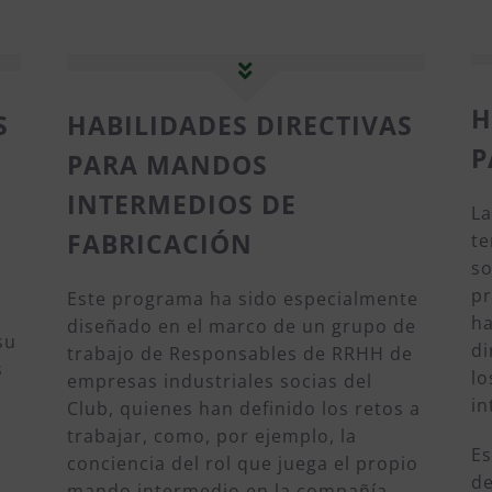
H
S
HABILIDADES DIRECTIVAS
P
PARA MANDOS
INTERMEDIOS DE
La
FABRICACIÓN
te
so
pr
Este programa ha sido especialmente
ha
diseñado en el marco de un grupo de
su
di
trabajo de Responsables de RRHH de
s
lo
empresas industriales socias del
in
Club, quienes han definido los retos a
trabajar, como, por ejemplo, la
Es
conciencia del rol que juega el propio
de
mando intermedio en la compañía,