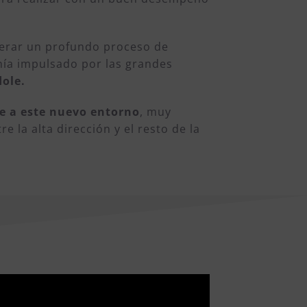
lerar un profundo proceso de
enía impulsado por las grandes
dole.
se a este nuevo entorno
, muy
 la alta dirección y el resto de la