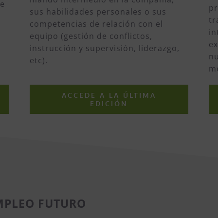
te
p
sus habilidades personales o sus
tr
competencias de relación con el
in
equipo (gestión de conflictos,
ex
instrucción y supervisión, liderazgo,
nu
etc).
mo
ACCEDE A LA ÚLTIMA
EDICIÓN
EMPLEO FUTURO