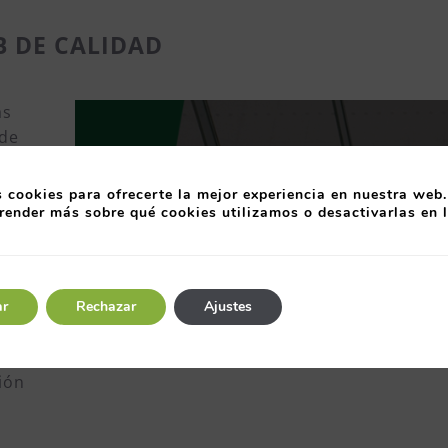
B DE CALIDAD
as
 de
les
n
 cookies para ofrecerte la mejor experiencia en nuestra web.
render más sobre qué cookies utilizamos o desactivarlas en 
,
os
ión:
ar
Rechazar
Ajustes
al
ión