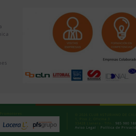
a
mica
nes
Promotores
© 2026 CLUB ASTURIANO DE CALID
1, Piso 2, Oficina 3
33428 Llanera · Tlfn.:
985 980 18
Aviso Legal
|
Política de Privaci