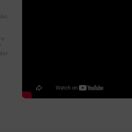
ión,
ro
f
edor
o