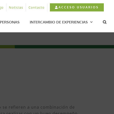
jo
Noticias
Contacto
ACCESO USUARIOS
PERSONAS
INTERCAMBIO DE EXPERIENCIAS
» se refieren a una combinación de
 para realizar con un buen desempeño