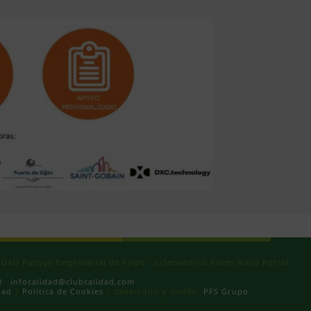
AD Parque Empresarial de Asipo · C/Secundino Roces Riera Portal
8
·
infocalidad@clubcalidad.com
dad
|
Política de Cookies
| Desarrollo y diseño:
PFS Grupo