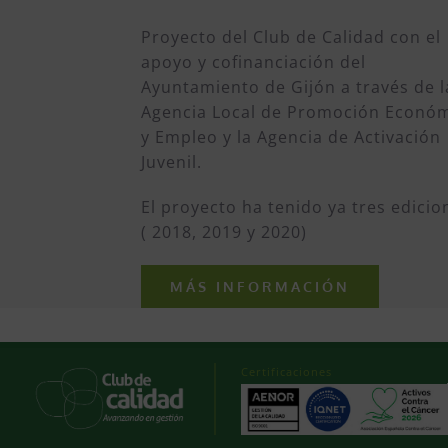
Proyecto del Club de Calidad con el
apoyo y cofinanciación del
Ayuntamiento de Gijón a través de l
Agencia Local de Promoción Econó
y Empleo y la Agencia de Activación
Juvenil.
El proyecto ha tenido ya tres edicio
( 2018, 2019 y 2020)
MÁS INFORMACIÓN
Certificaciones