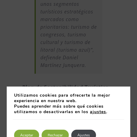
unos segmentos
turísticos estratégicos
marcados como
prioritarios: turismo de
congresos, turismo
cultural y turismo de
litoral (turismo azul)”,
defiende Daniel
Martínez Junquera.
Plan de Sostenibilidad Turística
de Gijón
Utilizamos cookies para ofrecerte la mejor
experiencia en nuestra web.
Este premio destaca la aportación
Puedes aprender más sobre qué cookies
del recién aprobado Plan de
utilizamos o desactivarlas en los
ajustes
.
Sostenibilidad Turística:
“Gijón/Xixón, identidad,
sostenibilidad y digitalización”, por
Aceptar
Rechazar
Ajustes