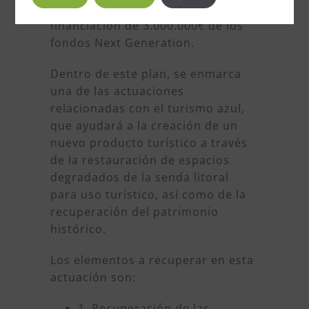
el cual la ciudad ha recibido una
financiación de 3.000.000€ de los
fondos Next Generation.
Dentro de este plan, se enmarca
una de las actuaciones
relacionadas con el turismo azul,
que ayudará a la creación de un
nuevo producto turístico a través
de la restauración de espacios
degradados de la senda litoral
para uso turístico, así como de la
recuperación del patrimonio
histórico.
Los elementos a recuperar en esta
actuación son:
1. Recuperación de las