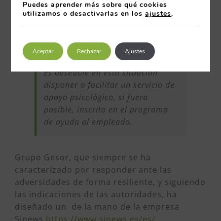
Puedes aprender más sobre qué cookies
esta situación del Covid-19. Una de las
utilizamos o desactivarlas en los
ajustes
.
recomendaciones que hace sobre la salud
psicosocial del personal es:
Aceptar
Rechazar
Ajustes
Es deseable en esta situación
disponer o facilitar un servicio de
apoyo psicológico, si fuera
posible, inscrito en el programa
de ayuda al empleado.
Grupo Gesor, que siempre se ha
caracterizado por responder ante las
adversidades de forma resiliente, y siguiendo
las indicaciones de las autoridades, ha
diseñado un de la mano de la empresa
Sinews
https://www.sinews.es/es/