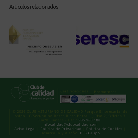
Artículos relacionados
Certificaciones
Promotores
© 2026 CLUB ASTURIANO DE CALIDAD Parque Empresarial de
Asipo · C/Secundino Roces Riera Portal 1, Piso 2, Oficina 3
33428 Llanera · Tlfn.:
985 980 188
·
infocalidad@clubcalidad.com
Aviso Legal
|
Política de Privacidad
|
Política de Cookies
|
Desarrollo y diseño:
PFS Grupo