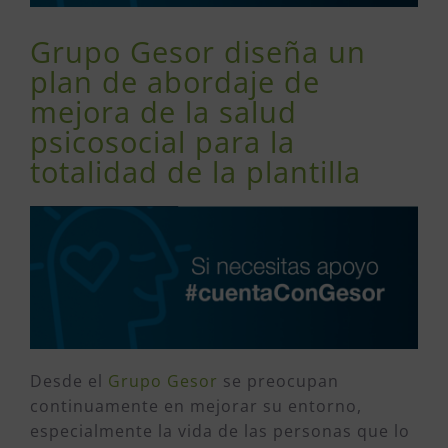
Grupo Gesor diseña un
plan de abordaje de
mejora de la salud
psicosocial para la
totalidad de la plantilla
Desde el
Grupo Gesor
se preocupan
continuamente en mejorar su entorno,
especialmente la vida de las personas que lo