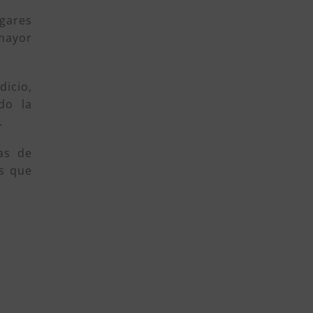
ugares
mayor
dicio,
do la
.
as de
os que