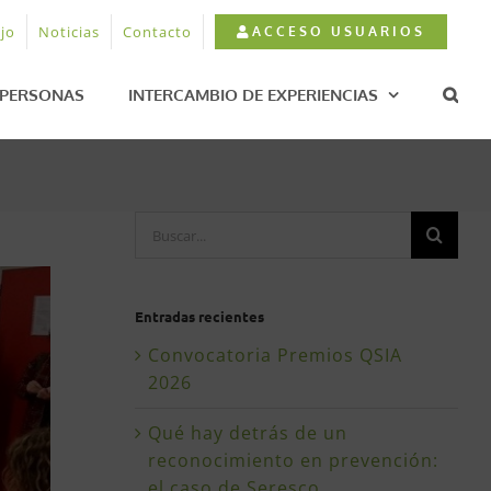
jo
Noticias
Contacto
ACCESO USUARIOS
PERSONAS
INTERCAMBIO DE EXPERIENCIAS
Buscar:
Entradas recientes
Convocatoria Premios QSIA
2026
Qué hay detrás de un
reconocimiento en prevención:
el caso de Seresco