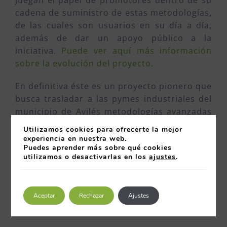
juegan el papel de promotores dentro de su
cadena de suministro de estas metodologías,
de las cuales son usuarios en su día a día,
además de dar un apoyo público a la
iniciativa.
Puede ver aquí más información
sobre la evolución del proyecto.
En definitiva éste es un proyecto pionero que
busca trasladar a las pymes industriales del
municipio de Avilés metodologías avanzadas
en gestión, que se engloban en la filosofía
Utilizamos cookies para ofrecerte la mejor
Lean manufacturing y que ya son de
experiencia en nuestra web.
Puedes aprender más sobre qué cookies
aplicación en las grandes corporaciones
utilizamos o desactivarlas en los
ajustes
.
industriales con altas cotas de
productividad, pero hasta el momento poco
extendidas entre las Pymes
Aceptar
Rechazar
Ajustes
30 julio 2018