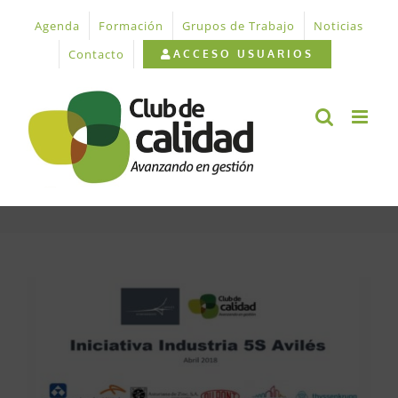
Saltar
Agenda
Formación
Grupos de Trabajo
Noticias
al
contenido
Contacto
ACCESO USUARIOS
Ver
imagen
más
grande