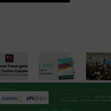
Promotores
© 2026 CLUB ASTURIANO DE CALID
1, Piso 2, Oficina 3
33428 Llanera · Tlfn.:
985 980 18
Aviso Legal
|
Política de Privaci