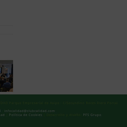
AD Parque Empresarial de Asipo · C/Secundino Roces Riera Portal
8
·
infocalidad@clubcalidad.com
dad
|
Política de Cookies
| Desarrollo y diseño:
PFS Grupo