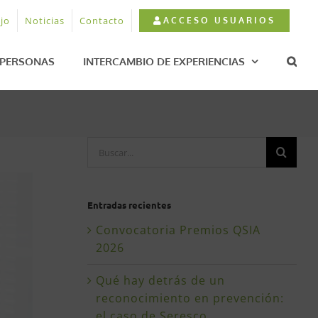
jo
Noticias
Contacto
ACCESO USUARIOS
PERSONAS
INTERCAMBIO DE EXPERIENCIAS
Buscar:
Entradas recientes
Convocatoria Premios QSIA
2026
Qué hay detrás de un
reconocimiento en prevención:
el caso de Seresco