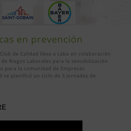
cas en prevención
 Club de Calidad lleva a cabo en colaboración
 de Riegos Laborales para la sensibilización
to para la comunidad de Empresas
3 se planificó un ciclo de 3 Jornadas de
RE