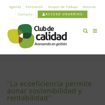
Saltar
Agenda
Formación
Grupos de Trabajo
Noticias
al
contenido
Contacto
ACCESO USUARIOS
Ver
imagen
"La ecoeficiencia permite
más
aunar sostenibilidad y
grande
rentabilidad"