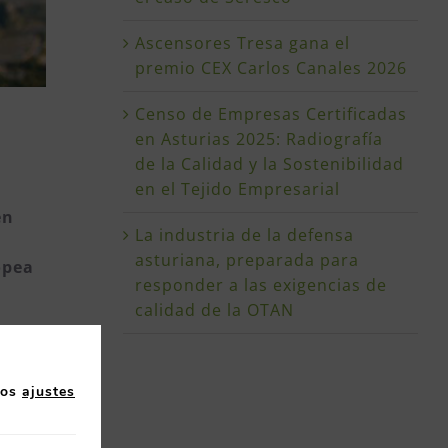
Ascensores Tresa gana el
premio CEX Carlos Canales 2026
Censo de Empresas Certificadas
en Asturias 2025: Radiografía
de la Calidad y la Sostenibilidad
en el Tejido Empresarial
en
La industria de la defensa
asturiana, preparada para
opea
responder a las exigencias de
calidad de la OTAN
os
pacio
los
ajustes
olo