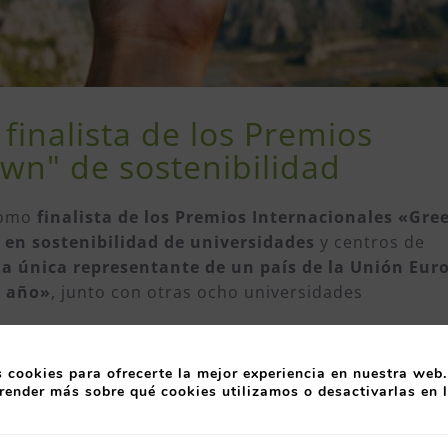
finalista de los Premios
wn" de sostenibilidad
 como
finalista de los Premios Internacionales «Gre
s en sostenibilidad de universidades
y centros de
la única representante de un país de la Unión Eur
l año»
, junto con otras ocho universidades
a raíz del esfuerzo que ha hecho la institución en l
 cookies para ofrecerte la mejor experiencia en nuestra web.
dentificando sus recursos, aptitudes, así como su es
render más sobre qué cookies utilizamos o desactivarlas en 
jetivo de Desarrollo Sostenible (ODS) planteados -no s
una educación inclusiva, equitativa y de calidad y