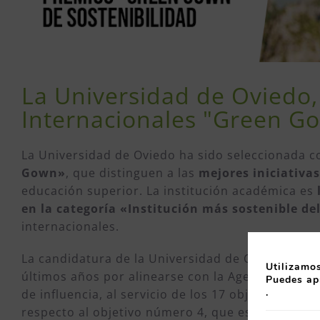
La Universidad de Oviedo, 
Internacionales "Green Go
La Universidad de Oviedo ha sido seleccionada
Gown»
, que distinguen a las
mejores iniciativa
educación superior. La institución académica es
en la categoría «Institución más sostenible de
internacionales.
La candidatura de la Universidad de Oviedo surge 
Utilizamos
últimos años por alinearse con la Agenda 2030, i
Puedes ap
.
de influencia, al servicio de los 17 objetivos Ob
respecto al objetivo número 4, que es garantizar 