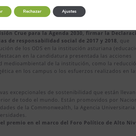
oda la vida para todos y todas-.
ar
Rechazar
Ajustes
e ha llevado a cabo la Universidad de Oviedo en los úl
ución de los ODS, están por ejemplo
asumir la
isión Crue para la Agenda 2030, firmar la Declarac
as de responsabilidad social de 2017 y 2018
, que
ción de los ODS en la institución asturiana (educaci
 destacan en la candidatura presentada las acciones
ad medioambiental de la institución, como la reducci
gética en los campus o los esfuerzos realizados en la
ivas excepcionales de sostenibilidad que están lleva
erior de todo el mundo. Están promovidos por Nacio
dades de la Commonwealth, la Agencia Universitaria 
versidades.
del premio en el marco del Foro Político de Alto Niv