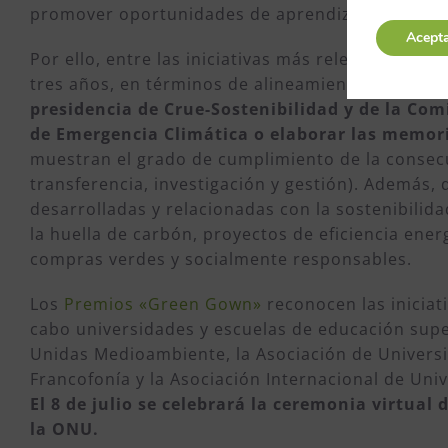
promover oportunidades de aprendizaje durante t
Acept
Por ello, entre las iniciativas más relevantes qu
tres años, en términos de alineamiento y consec
presidencia de Crue-Sostenibilidad y de la Com
de Emergencia Climática o elaborar las memori
muestran el grado de cumplimiento de la consecu
transferencia, investigación y gestión). Además,
desarrolladas y relacionadas con la sostenibilid
la huella de carbón, proyectos de eficiencia ener
compras verdes y socialmente responsables.
Los
Premios «Green Gown»
reconocen las iniciat
cabo universidades y escuelas de educación sup
Unidas Medioambiente, la Asociación de Universi
Francofonía y la Asociación Internacional de Uni
El 8 de julio se celebrará la ceremonia virtual 
la ONU.