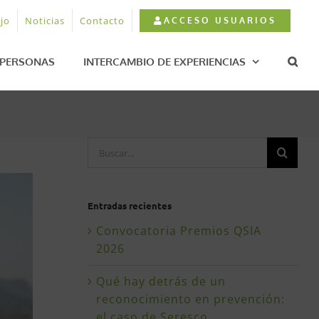
jo
Noticias
Contacto
ACCESO USUARIOS
PERSONAS
INTERCAMBIO DE EXPERIENCIAS
Buscar:
Entradas recientes
Convocatoria Premios QSIA
2026
Qué hay detrás de un
reconocimiento en prevención:
el caso de Seresco