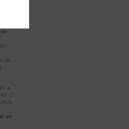
timos
ión
ón,
ón de
s
ndo a
nes
de la
el de