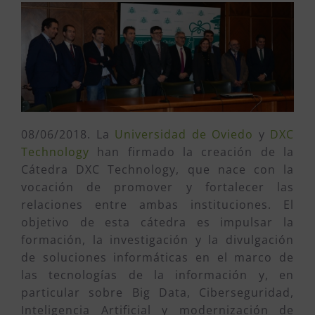
08/06/2018. La
Universidad de Oviedo
y
DXC
Technology
han firmado la creación de la
Cátedra DXC Technology, que nace con la
vocación de promover y fortalecer las
relaciones entre ambas instituciones. El
objetivo de esta cátedra es impulsar la
formación, la investigación y la divulgación
de soluciones informáticas en el marco de
las tecnologías de la información y, en
particular sobre Big Data, Ciberseguridad,
Inteligencia Artificial y modernización de