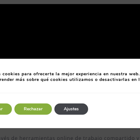
 cookies para ofrecerte la mejor experiencia en nuestra web.
render más sobre qué cookies utilizamos o desactivarlas en 
ar
Rechazar
Ajustes
la conexión y
se presentarán las ideas y los candida
través de herramientas online de trabajo compartido 