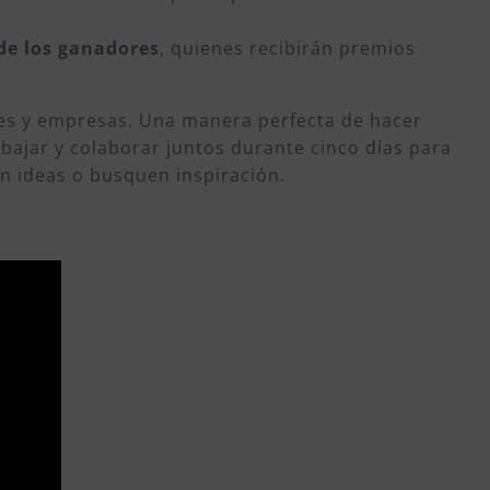
ide los ganadores
, quienes recibirán premios
es y empresas. Una manera perfecta de hacer
bajar y colaborar juntos durante cinco días para
n ideas o busquen inspiración.