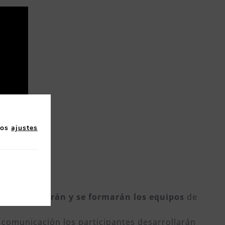
los
ajustes
tos, se votarán y se formarán los equipos
de
y comunicación los participantes desarrollarán