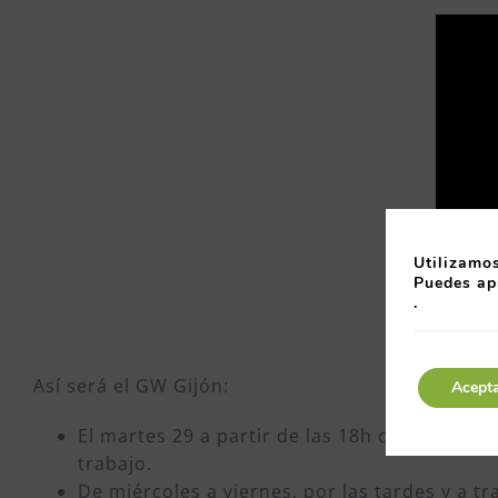
Utilizamos
Puedes ap
.
Así será el GW Gijón:
Acept
El martes 29 a partir de las 18h comenzará 
trabajo.
De miércoles a viernes, por las tardes y a 