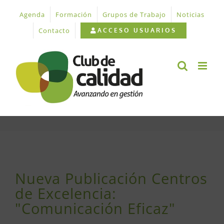
Saltar
Agenda
Formación
Grupos de Trabajo
Noticias
al
contenido
Contacto
ACCESO USUARIOS
Ver
imagen
Nueva Publicación Centros
más
de Excelencia:
grande
"Comunicación Eficaz"