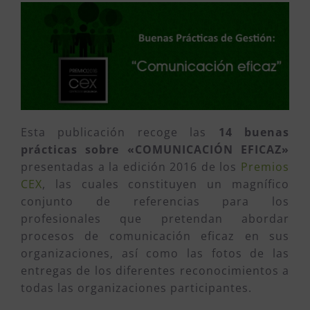
Esta publicación recoge las
14 buenas
prácticas sobre «COMUNICACIÓN EFICAZ»
presentadas a la edición 2016 de los
Premios
CEX
, las cuales constituyen un magnífico
conjunto de referencias para los
profesionales que pretendan abordar
procesos de comunicación eficaz en sus
organizaciones, así como las fotos de las
entregas de los diferentes reconocimientos a
todas las organizaciones participantes.