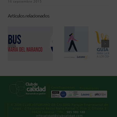
16 septiembre 2015
Artículos relacionados
Certificaciones
Promotores
© 2026 CLUB ASTURIANO DE CALIDAD Parque Empresarial de
Asipo · C/Secundino Roces Riera Portal 1, Piso 2, Oficina 3
33428 Llanera · Tlfn.:
985 980 188
·
infocalidad@clubcalidad.com