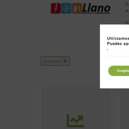
P
A
Utilizamos
Puedes ap
.
Servicios
Acept
Más de 50 iniciativas
anuales de formato
diverso, sobre