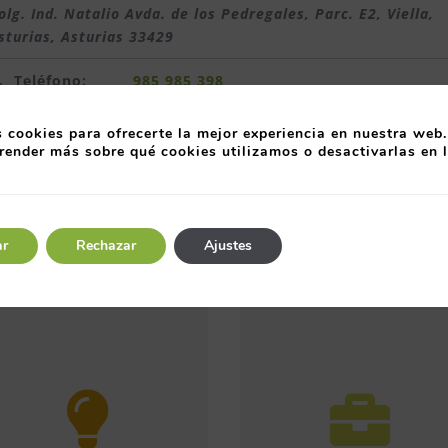
olg. Ind. Natalio Avda. de los Pedregales, Parc. E2, Viella,
sturias
,
Asturias
33429
Teléfono:
985 985 398
Web:
www.llano.es
 cookies para ofrecerte la mejor experiencia en nuestra web.
render más sobre qué cookies utilizamos o desactivarlas en 
ar
Rechazar
Ajustes
Entre organizaciones,
A través de
directivos y
herramientas como e
profesionales.
diario digital Gestió
Encuentros entre
en Red, el Instituto d
socios, comparten
Responsabilidad Socia