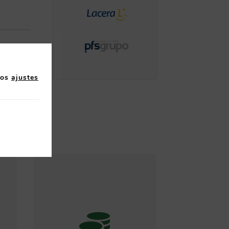
los
ajustes
l
n
e
Mediante iniciativas
l,