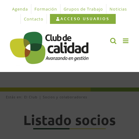
Saltar
Agenda
Formación
Grupos de Trabajo
Noticias
al
contenido
Contacto
ACCESO USUARIOS
Estás en:
El Club
Socios y colaboradores
Listado socios