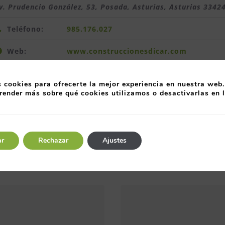
v. Prudencio González, 53, Posada, Asturias
,
Asturias
3342
Teléfono:
985.176.027
Web:
www.construccionesdicar.com
 cookies para ofrecerte la mejor experiencia en nuestra web.
render más sobre qué cookies utilizamos o desactivarlas en 
 Construcción y Obra pública
ar
Rechazar
Ajustes
Entre organizaciones,
A través de
directivos y
herramientas como e