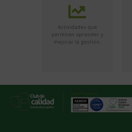
Más de 50 iniciativas
anuales de formato
diverso, sobre
múltiples temas.
Actividades que
Conferencias, talleres,
permiten aprender y
formación, etc...
mejorar la gestión.
Certificaciones