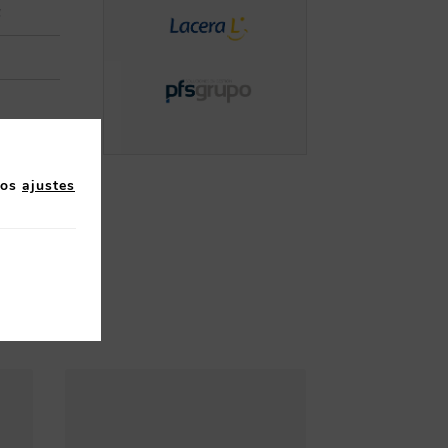
4
los
ajustes
l