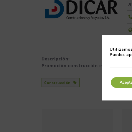
A
Utilizamos
Puedes ap
Descripción:
.
Promoción construcción edificaciones.
Acept
Construcción