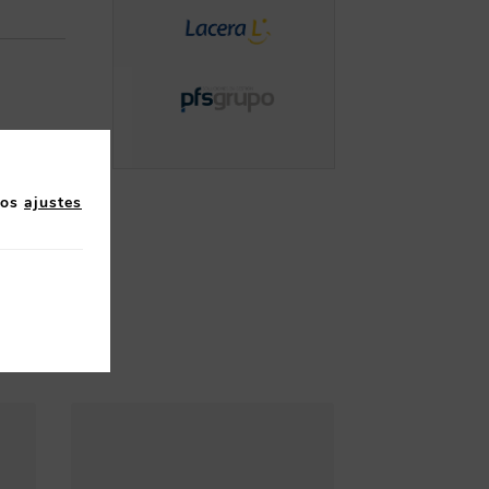
los
ajustes
l