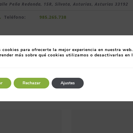
alle Peña Redonda, 15R, Silvota, Asturias
,
Asturias
33192
Teléfono:
985.265.738
 cookies para ofrecerte la mejor experiencia en nuestra web.
render más sobre qué cookies utilizamos o desactivarlas en 
ar
Rechazar
Ajustes
Entre organizaciones,
A través de
directivos y
herramientas como e