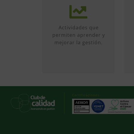
Más de 50 iniciativas
anuales de formato
diverso, sobre
múltiples temas.
Actividades que
Conferencias, talleres,
permiten aprender y
formación, etc...
mejorar la gestión.
Certificaciones