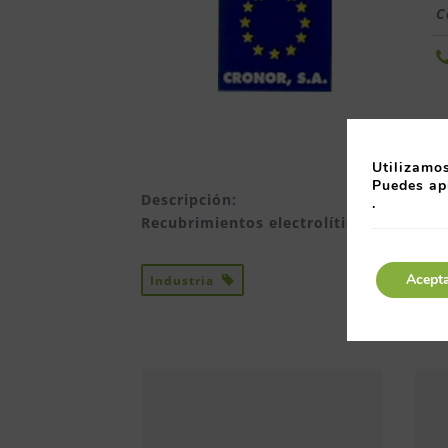
C
Utilizamos
Puedes ap
Descripción:
.
Recubrimientos electrolíticos
Acept
Industria