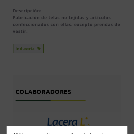
Descripción:
Fabricación de telas no tejidas y artículos
confeccionados con ellas, excepto prendas de
vestir.
Industria
COLABORADORES