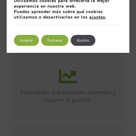
Utilizamos cookies para ofrecerte la mejor
experiencia en nuestra web.
Puedes aprender más sobre qué cookies
utilizamos o desactivarlas en los
ajustes
.
Aceptar
Rechazar
Ajustes
Más de 50 iniciativas anuales de
formato diverso, sobre múltiples
temas. Conferencias, talleres,
Actividades que permiten aprender y
formación, etc...
mejorar la gestión.