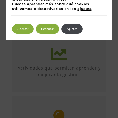
Puedes aprender más sobre qué cookies
utilizamos o desactivarlas en los
ajustes
.
Aceptar
Rechazar
Ajustes
Más de 50 iniciativas anuales de
formato diverso, sobre múltiples
temas. Conferencias, talleres,
Actividades que permiten aprender y
formación, etc...
mejorar la gestión.
Entre organizaciones, directivos y
profesionales. Encuentros entre