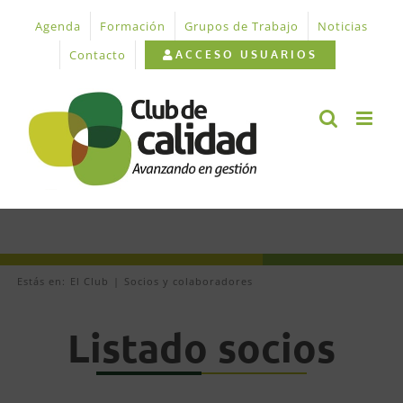
Saltar
Agenda
Formación
Grupos de Trabajo
Noticias
al
contenido
Contacto
ACCESO USUARIOS
Estás en:
El Club
Socios y colaboradores
Listado socios