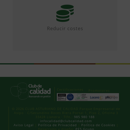
Mediante iniciativas colaborativas y
diseñando propuestas.
Reducir costes
Certificaciones
Promotores
© 2026 CLUB ASTURIANO DE CALIDAD Parque Empresarial de
Asipo · C/Secundino Roces Riera Portal 1, Piso 2, Oficina 3
33428 Llanera · Tlfn.:
985 980 188
·
infocalidad@clubcalidad.com
Aviso Legal
|
Política de Privacidad
|
Política de Cookies
|
Desarrollo y diseño:
PFS Grupo