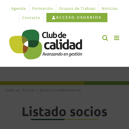
Saltar
Agenda
Formación
Grupos de Trabajo
Noticias
al
contenido
Contacto
ACCESO USUARIOS
Estás en:
El Club
Socios y colaboradores
Listado socios