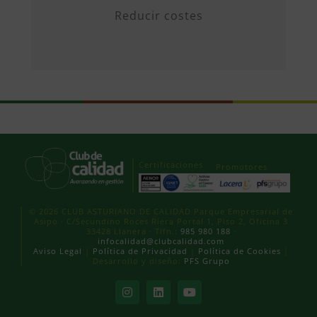
Reducir costes
Certificaciones
Promotores
© 2026 CLUB ASTURIANO DE CALIDAD Parque Empresarial de
Asipo · C/Secundino Roces Riera Portal 1, Piso 2, Oficina 3
33428 Llanera · Tlfn.:
985 980 188
·
infocalidad@clubcalidad.com
Aviso Legal
|
Política de Privacidad
|
Política de Cookies
|
Desarrollo y diseño:
PFS Grupo
Instagram
LinkedIn
YouTube