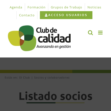
Saltar
Agenda
Formación
Grupos de Trabajo
Noticias
al
contenido
Contacto
ACCESO USUARIOS
Estás en:
El Club
Socios y colaboradores
Listado socios