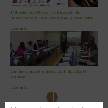
2ª Edición del Máster en Dirección de
Operaciones y Lean Seis Sigma (Green belt)
Leer más
Comienza nuestro proyecto Industria 5S
Asturias
Leer más