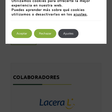
Utilizamos cookies para ofrecerte la mejor
experiencia en nuestra web.
Puedes aprender más sobre qué cookies
utilizamos o desactivarlas en los
ajustes
.
OXIPLANT, nuevo socio del Club de Calidad
Leer más
Aceptar
Rechazar
Ajustes
Industria
COLABORADORES