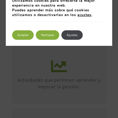
Utilizamos cookies para ofrecerte la mejor
experiencia en nuestra web.
Puedes aprender más sobre qué cookies
utilizamos o desactivarlas en los
ajustes
.
Aceptar
Rechazar
Ajustes
Más de 50 iniciativas anuales de
formato diverso, sobre múltiples
temas. Conferencias, talleres,
Actividades que permiten aprender y
formación, etc...
mejorar la gestión.