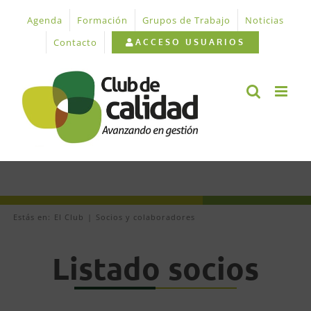
Saltar
Agenda
Formación
Grupos de Trabajo
Noticias
al
contenido
Contacto
ACCESO USUARIOS
Estás en:
El Club
Socios y colaboradores
Listado socios