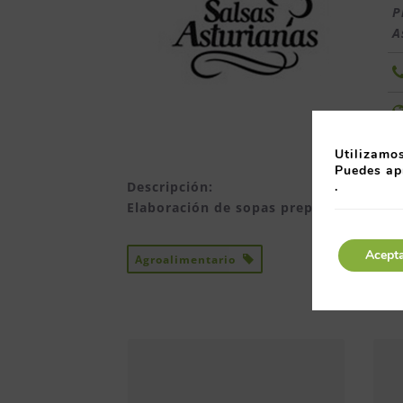
P
A
Utilizamos
Puedes ap
Descripción:
.
Elaboración de sopas preparadas y con
Acept
Agroalimentario