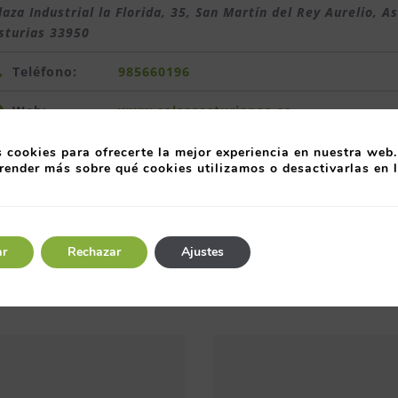
laza Industrial la Florida, 35, San Martín del Rey Aurelio, A
sturias
33950
Teléfono:
985660196
Web:
www.salsasasturianas.es
 cookies para ofrecerte la mejor experiencia en nuestra web.
render más sobre qué cookies utilizamos o desactivarlas en 
dimentos - agroalimentario
ar
Rechazar
Ajustes
Entre organizaciones,
A través de
directivos y
herramientas como e