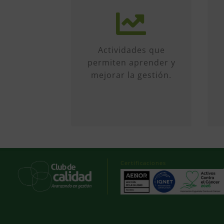
Más de 50 iniciativas
anuales de formato
diverso, sobre
múltiples temas.
Actividades que
Conferencias, talleres,
permiten aprender y
formación, etc...
mejorar la gestión.
Certificaciones