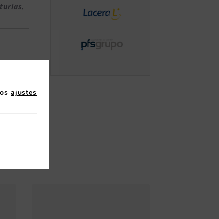
sturias
,
los
ajustes
l