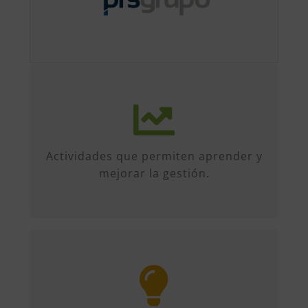
Más de 50 iniciativas anuales de
formato diverso, sobre múltiples
temas. Conferencias, talleres,
Actividades que permiten aprender y
formación, etc...
mejorar la gestión.
Entre organizaciones, directivos y
profesionales. Encuentros entre
socios, comparten información y