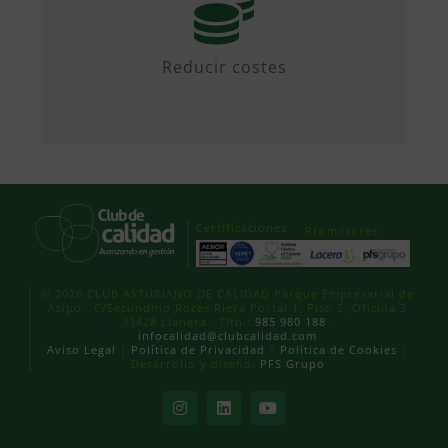
Mediante iniciativas colaborativas y
diseñando propuestas.
Reducir costes
Certificaciones
Promotores
© 2026 CLUB ASTURIANO DE CALIDAD Parque Empresarial de
Asipo · C/Secundino Roces Riera Portal 1, Piso 2, Oficina 3
33428 Llanera · Tlfn.:
985 980 188
·
infocalidad@clubcalidad.com
Aviso Legal
|
Política de Privacidad
|
Política de Cookies
|
Desarrollo y diseño:
PFS Grupo
Instagram
LinkedIn
YouTube