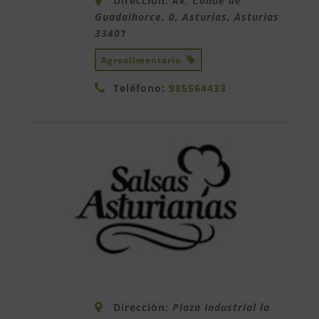
Dirección:
Av. Conde de
Guadalhorce, 0, Asturias
,
Asturias
33401
Agroalimentario
Teléfono:
985564433
Dirección:
Plaza Industrial la