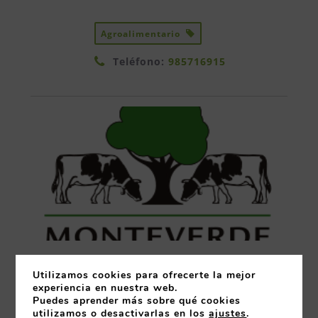
Agroalimentario
Teléfono:
985716915
Utilizamos cookies para ofrecerte la mejor
Dirección:
Calle Peña Redonda,
experiencia en nuestra web.
40, Silvota, Asturias
,
Asturias
Puedes aprender más sobre qué cookies
33192
utilizamos o desactivarlas en los
ajustes
.