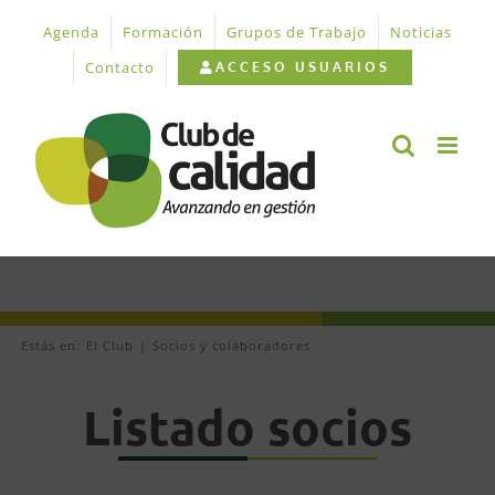
Saltar
Agenda
Formación
Grupos de Trabajo
Noticias
al
contenido
Contacto
ACCESO USUARIOS
Estás en:
El Club
Socios y colaboradores
Listado socios