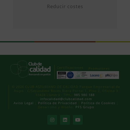
Reducir costes
Certificaciones
Promotores
© 2026 CLUB ASTURIANO DE CALIDAD Parque Empresarial de
Asipo · C/Secundino Roces Riera Portal 1, Piso 2, Oficina 3
33428 Llanera · Tlfn.:
985 980 188
·
infocalidad@clubcalidad.com
Aviso Legal
|
Política de Privacidad
|
Política de Cookies
|
Desarrollo y diseño:
PFS Grupo
Instagram
LinkedIn
YouTube