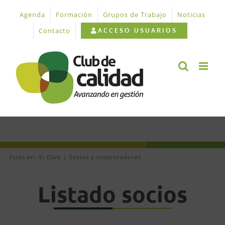
Saltar
Agenda
Formación
Grupos de Trabajo
Noticias
al
contenido
Contacto
ACCESO USUARIOS
Estás en:
El Club
Socios y colaboradores
Listado socios