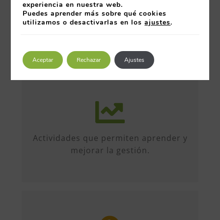
experiencia en nuestra web.
Puedes aprender más sobre qué cookies
utilizamos o desactivarlas en los
ajustes
.
Aceptar
Rechazar
Ajustes
Más de 50 iniciativas anuales de
formato diverso, sobre múltiples
temas. Conferencias, talleres,
Actividades que permiten aprender y
formación, etc...
mejorar la gestión.
Entre organizaciones, directivos y