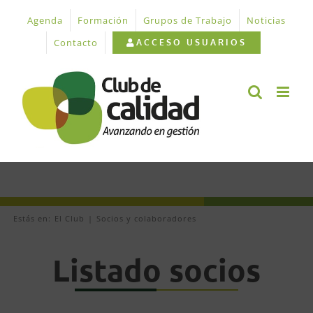
Saltar
Agenda
Formación
Grupos de Trabajo
Noticias
al
contenido
Contacto
ACCESO USUARIOS
Estás en:
El Club
Socios y colaboradores
Listado socios