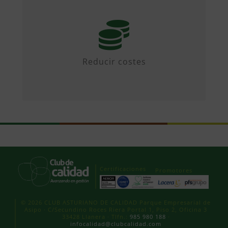
Mediante iniciativas colaborativas y
diseñando propuestas.
Reducir costes
Certificaciones
Promotores
© 2026 CLUB ASTURIANO DE CALIDAD Parque Empresarial de
Asipo · C/Secundino Roces Riera Portal 1, Piso 2, Oficina 3
33428 Llanera · Tlfn.:
985 980 188
·
infocalidad@clubcalidad.com