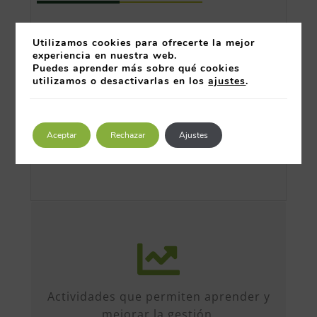
Utilizamos cookies para ofrecerte la mejor
experiencia en nuestra web.
Puedes aprender más sobre qué cookies
utilizamos o desactivarlas en los
ajustes
.
Aceptar
Rechazar
Ajustes
Más de 50 iniciativas anuales de
formato diverso, sobre múltiples
temas. Conferencias, talleres,
Actividades que permiten aprender y
formación, etc...
mejorar la gestión.