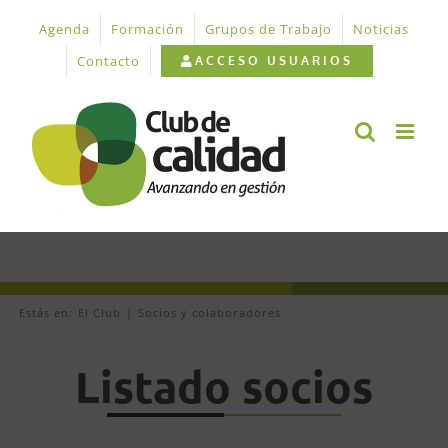
Saltar
Agenda
Formación
Grupos de Trabajo
Noticias
al
contenido
Contacto
ACCESO USUARIOS
Estás en:
El Club
Socios y colaboradores
Listado socios