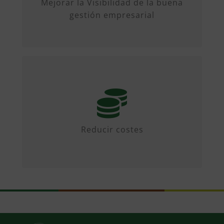
Mejorar la Visibilidad de la buena
Canales a las Buenas Prácticas de
gestión empresarial
Gestión o el Premio CEX.
Mediante iniciativas colaborativas y
diseñando propuestas.
Reducir costes