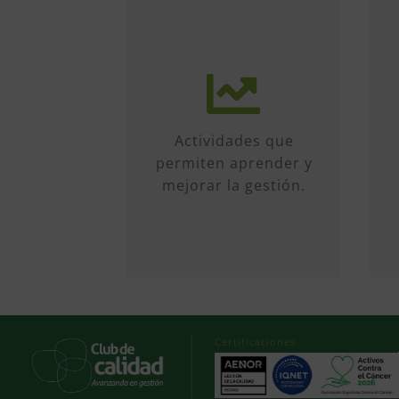
Más de 50 iniciativas
anuales de formato
diverso, sobre
múltiples temas.
Actividades que
Conferencias, talleres,
permiten aprender y
formación, etc...
mejorar la gestión.
Certificaciones