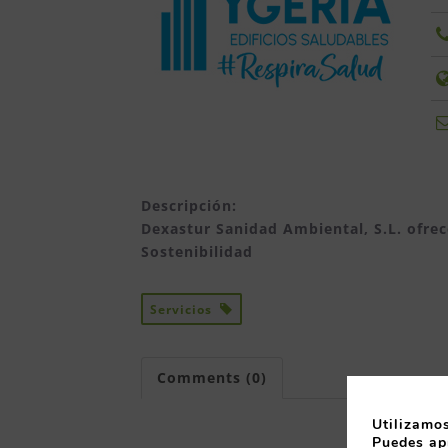
Descripción:
Dexastur Sanidad Ambiental, S.L. ofrec
Sostenibilidad
Servicios
Comments (0)
Utilizamos
Puedes ap