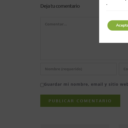
.
Deja tu comentario
Comentar
Acept
Guardar mi nombre, email y sitio we