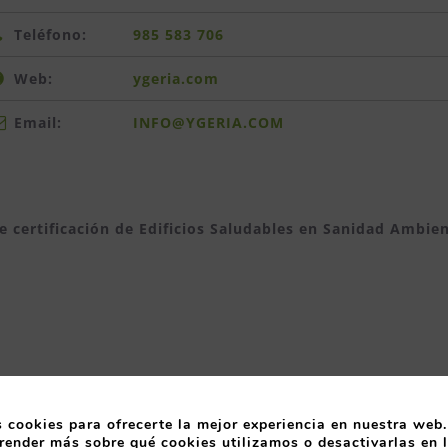
Teléfono:
985 583 706
Web:
ygeria.com
Email:
INFO@YGERIA.COM
e certificación de Edificios Saludables en Sanidad Ambien
 cookies para ofrecerte la mejor experiencia en nuestra web.
render más sobre qué cookies utilizamos o desactivarlas en 