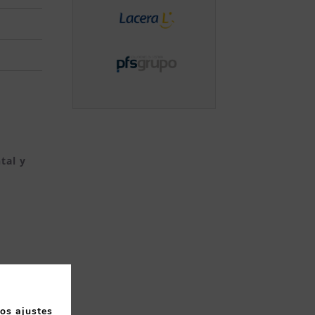
tal y
los
ajustes