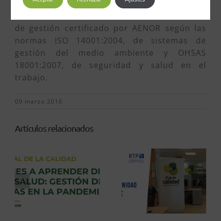
Saltos del Navia, C.B.
cuenta con un sistema
de gestión certificado por AENOR según las
normas ISO 14001:2004, de sistemas de
gestión del medio ambiente y OHSAS
18001:2007, de seguridad y salud en el
trabajo.
09 marzo 2016
Artículos relacionados