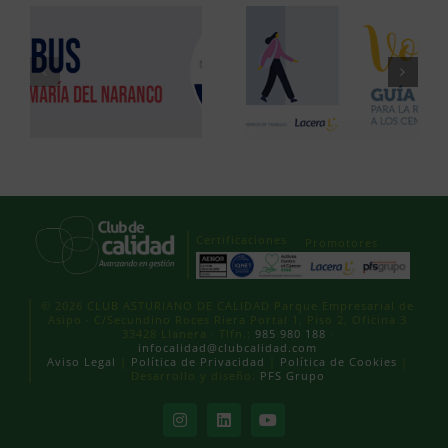
Certificaciones
Promotores
© 2026 CLUB ASTURIANO DE CALIDAD Parque Empresarial de
Asipo · C/Secundino Roces Riera Portal 1, Piso 2, Oficina 3
33428 Llanera · Tlfn.:
985 980 188
·
infocalidad@clubcalidad.com
Aviso Legal
|
Política de Privacidad
|
Política de Cookies
|
Desarrollo y diseño:
PFS Grupo
Instagram
LinkedIn
YouTube