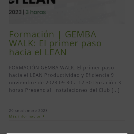
Formación | GEMBA
WALK: El primer paso
hacia el LEAN
FORMACIÓN GEMBA WALK: El primer paso
hacia el LEAN Productividad y Eficiencia 9
noviembre de 2023 09:30 a 12:30 Duración 3
horas Presencial. Instalaciones del Club [...]
20 septiembre 2023
Más información