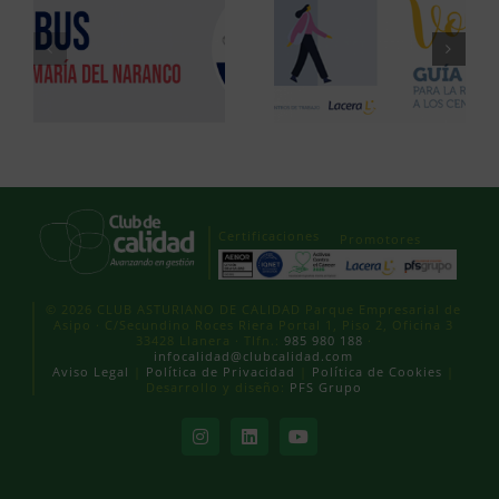
Certificaciones
Promotores
© 2026 CLUB ASTURIANO DE CALIDAD Parque Empresarial de
Asipo · C/Secundino Roces Riera Portal 1, Piso 2, Oficina 3
33428 Llanera · Tlfn.:
985 980 188
·
infocalidad@clubcalidad.com
Aviso Legal
|
Política de Privacidad
|
Política de Cookies
|
Desarrollo y diseño:
PFS Grupo
Instagram
LinkedIn
YouTube