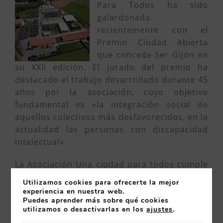
Para Todos ha sido
galardonada
recientemente con el
Premio Ciudad Abierta
que concede Ser Gijón en
su XXII edición. El jurado del premio ha
destacado el trabajo desarrollado durante 45
años por la asociación, cuyo objetivo
fundamental es «la integración social de
aquellos colectivos más desfavorecidos, en la
actualidad las personas con discapacidad
intelectual».
La Asociación Una ciudad para todos cumple
este año 45 años de vida (1971-2016). Es una
Utilizamos cookies para ofrecerte la mejor
entidad ciudadana que tiene como objetivo
experiencia en nuestra web.
Puedes aprender más sobre qué cookies
la integración social de aquellos colectivos
utilizamos o desactivarlas en los
ajustes
.
más desfavorecidos, en la actualidad las