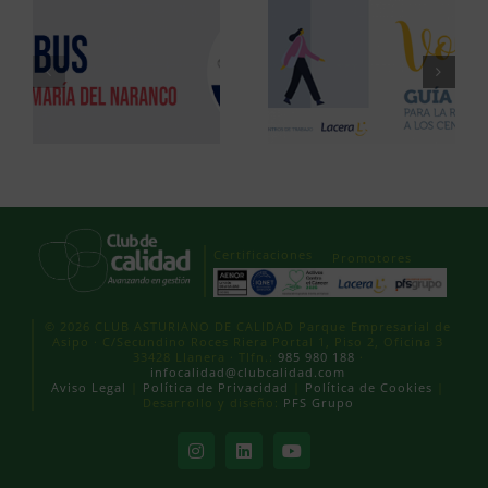
Certificaciones
Promotores
© 2026 CLUB ASTURIANO DE CALIDAD Parque Empresarial de
Asipo · C/Secundino Roces Riera Portal 1, Piso 2, Oficina 3
33428 Llanera · Tlfn.:
985 980 188
·
infocalidad@clubcalidad.com
Aviso Legal
|
Política de Privacidad
|
Política de Cookies
|
Desarrollo y diseño:
PFS Grupo
Instagram
LinkedIn
YouTube