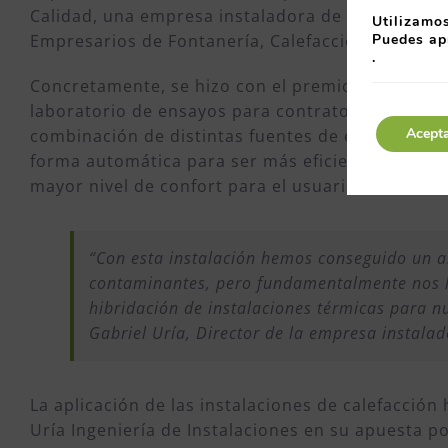
Calidad, una empresa instaladora de calefacción 
Utilizamos
Puedes ap
Empresarios de Fontanería, Calefacción, Saneami
.
Concretamente, se hizo con el premio una
insta
laboratorio de ensayos para contratos de servici
Acept
combinación de distintas fuentes de energía, ent
forma automática para ser más eficientes en tod
mayor nivel de confort para el usuario.
“Con esta instalación hemos conseguido un al
contaminantes, pero fundamentalmente nos ha
hibridación de instalaciones térmicas para nu
Gabriel Uría, Director de la empresa instalad
La aplicación de las instalaciones de calefacción 
Uría Ingeniería de Instalaciones en su apuesta p