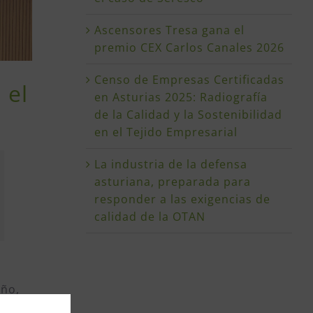
Ascensores Tresa gana el
premio CEX Carlos Canales 2026
Censo de Empresas Certificadas
 el
en Asturias 2025: Radiografía
de la Calidad y la Sostenibilidad
en el Tejido Empresarial
La industria de la defensa
asturiana, preparada para
responder a las exigencias de
calidad de la OTAN
año,
 de