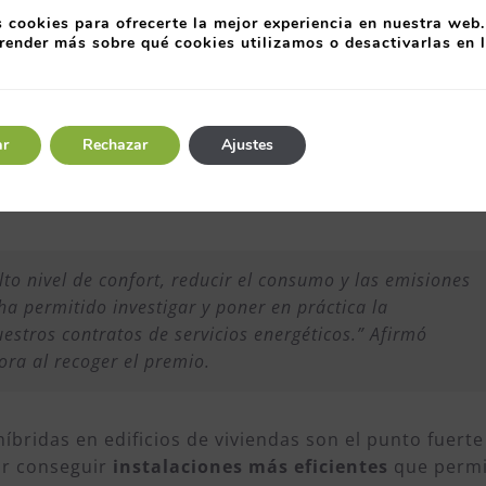
y climatización que forma parte de la Asociación de
 cookies para ofrecerte la mejor experiencia en nuestra web.
render más sobre qué cookies utilizamos o desactivarlas en 
ento y/o afines (AFONCASA).
lación híbrida de climatización
en oficinas y un
os energéticos. Las instalaciones híbridas permiten l
ar
Rechazar
Ajustes
re las que se encuentra la energía solar. Se gestiona
o momento, atendiendo a los precios de la energía y 
to nivel de confort, reducir el consumo y las emisiones
 permitido investigar y poner en práctica la
estros contratos de servicios energéticos.” Afirmó
ora al recoger el premio.
híbridas en edificios de viviendas son el punto fuerte
or conseguir
instalaciones más eficientes
que permi