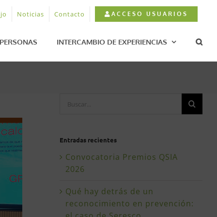
jo
Noticias
Contacto
ACCESO USUARIOS
PERSONAS
INTERCAMBIO DE EXPERIENCIAS
Buscar:
Entradas recientes
Convocatoria Premios QSIA
2026
Qué hay detrás de un
reconocimiento en prevención:
el caso de Seresco