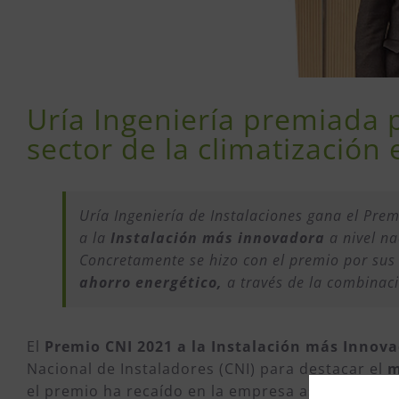
Uría Ingeniería premiada 
sector de la climatización
Uría Ingeniería de Instalaciones gana el Pre
a la
Instalación más innovadora
a nivel na
Concretamente se hizo con el premio por sus 
ahorro energético,
a través de la combinació
El
Premio CNI 2021 a la Instalación más Innov
Nacional de Instaladores (CNI) para destacar el
m
el premio ha recaído en la empresa asturiana UR