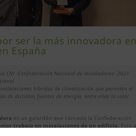
por ser la más innovadora en
 en España
mio CNI -Confederación Nacional de Instaladores- 2021
cional
instalaciones híbridas de climatización que permiten el
n de distintas fuentes de energía, entre ellas la solar
adora
es un galardón que concede la Confederación
ejor trabajo en instalaciones de un edificio
. Este 
ÍA INGENEIRÍA DE INSTALACIONES, S.A., socia del Club