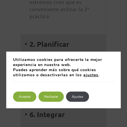
extremos creo que es
conveniente utilizar la 2ª
práctica.
2. Planificar
Utilizamos cookies para ofrecerte la mejor
3. Desvincular
experiencia en nuestra web.
Puedes aprender más sobre qué cookies
utilizamos o desactivarlas en los
ajustes
.
4. Diversificar
5. Simplificar
Aceptar
Rechazar
Ajustes
6. Integrar