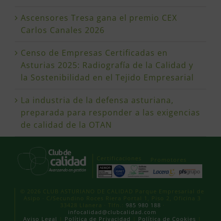
Ascensores Tresa gana el premio CEX
Carlos Canales 2026
Censo de Empresas Certificadas en
Asturias 2025: Radiografía de la Calidad y
la Sostenibilidad en el Tejido Empresarial
La industria de la defensa asturiana,
preparada para responder a las exigencias
de calidad de la OTAN
Certificaciones
Promotores
© 2026 CLUB ASTURIANO DE CALIDAD Parque Empresarial de
Asipo · C/Secundino Roces Riera Portal 1, Piso 2, Oficina 3
33428 Llanera · Tlfn.:
985 980 188
·
infocalidad@clubcalidad.com
Aviso Legal
|
Política de Privacidad
|
Política de Cookies
|