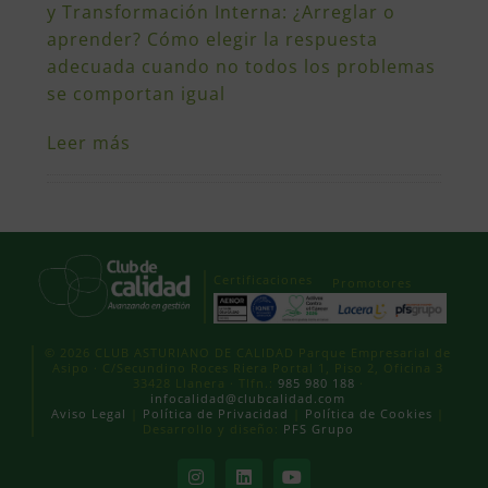
y Transformación Interna: ¿Arreglar o
aprender? Cómo elegir la respuesta
adecuada cuando no todos los problemas
se comportan igual
Leer más
Certificaciones
Promotores
© 2026 CLUB ASTURIANO DE CALIDAD Parque Empresarial de
Asipo · C/Secundino Roces Riera Portal 1, Piso 2, Oficina 3
33428 Llanera · Tlfn.:
985 980 188
·
infocalidad@clubcalidad.com
Aviso Legal
|
Política de Privacidad
|
Política de Cookies
|
Desarrollo y diseño:
PFS Grupo
Instagram
LinkedIn
YouTube