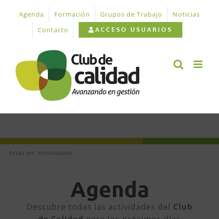
Saltar
Agenda
Formación
Grupos de Trabajo
Noticias
al
contenido
Contacto
ACCESO USUARIOS
Estás en:
Actividades
Agenda
Descubre todas las actividades del
Club