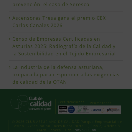
prevención: el caso de Seresco
Ascensores Tresa gana el premio CEX
Carlos Canales 2026
Censo de Empresas Certificadas en
Asturias 2025: Radiografía de la Calidad y
la Sostenibilidad en el Tejido Empresarial
La industria de la defensa asturiana,
preparada para responder a las exigencias
de calidad de la OTAN
Certificaciones
Promotores
© 2026 CLUB ASTURIANO DE CALIDAD Parque Empresarial de
Asipo · C/Secundino Roces Riera Portal 1, Piso 2, Oficina 3
33428 Llanera · Tlfn.:
985 980 188
·