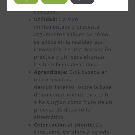
novedoso o significativamente
revisado.
Utilidad:
Ha sido
implementada y presenta
argumentos sólidos de cómo
se aplica en la realidad esa
innovación. Es una innovación
práctica y útil para alcanzar
los beneficios deseados.
Aprendizaje:
Está basada en
una nueva idea o
descubrimiento, sobre la base
de un conocimiento existente
o ha surgido como fruto de un
proceso de desarrollo
sistemático.
Orientación al cliente:
Da
respuesta, satisface o excede