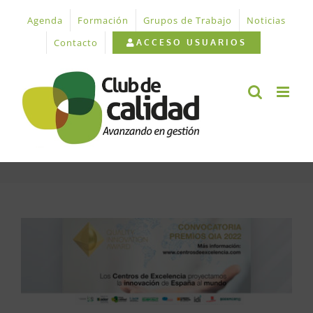
Saltar
Agenda
Formación
Grupos de Trabajo
Noticias
al
contenido
Contacto
ACCESO USUARIOS
Ver
imagen
más
grande