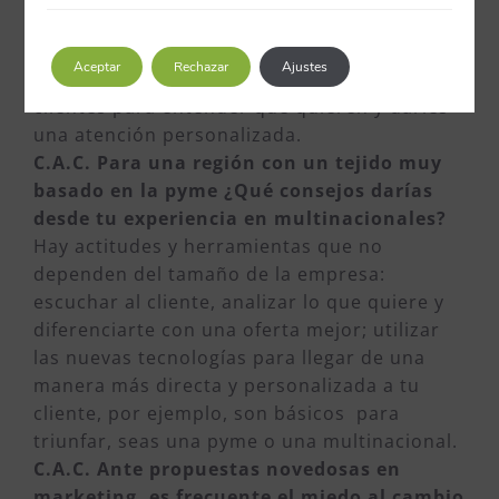
el “click and collect”.
Por último, otra tendencia clara es el Big
Aceptar
Rechazar
Ajustes
Data y el análisis en profundidad de los
clientes para entender qué quieren y darles
una atención personalizada.
C.A.C. Para una región con un tejido muy
basado en la pyme ¿Qué consejos darías
desde tu experiencia en multinacionales?
Hay actitudes y herramientas que no
dependen del tamaño de la empresa:
escuchar al cliente, analizar lo que quiere y
diferenciarte con una oferta mejor; utilizar
las nuevas tecnologías para llegar de una
manera más directa y personalizada a tu
cliente, por ejemplo, son básicos para
triunfar, seas una pyme o una multinacional.
C.A.C. Ante propuestas novedosas en
marketing, es frecuente el miedo al cambio