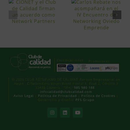
Certificaciones
Promotores
© 2026 CLUB ASTURIANO DE CALIDAD Parque Empresarial de
Asipo · C/Secundino Roces Riera Portal 1, Piso 2, Oficina 3
33428 Llanera · Tlfn.:
985 980 188
·
infocalidad@clubcalidad.com
Aviso Legal
|
Política de Privacidad
|
Política de Cookies
|
Desarrollo y diseño:
PFS Grupo
Instagram
LinkedIn
YouTube