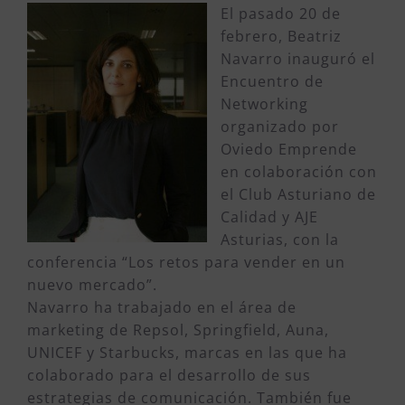
El pasado 20 de
febrero, Beatriz
Navarro inauguró el
Encuentro de
Networking
organizado por
Oviedo Emprende
en colaboración con
el Club Asturiano de
Calidad y AJE
Asturias, con la
conferencia “Los retos para vender en un
nuevo mercado”.
Navarro ha trabajado en el área de
marketing de Repsol, Springfield, Auna,
UNICEF y Starbucks, marcas en las que ha
colaborado para el desarrollo de sus
estrategias de comunicación. También fue