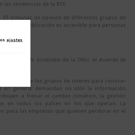
 las tendencias de la RSE.
, 25 tribunas de opinión de diferentes grupos de
Además, la publicación es accesible para personas
iones.
los
ajustes
 de Desarrollo Sostenible
de la ONU, el
Acuerdo de
or presión de los grupos de interés para conocer
dad en general demandan no sólo la información
buyen a frenar el cambio climático, la gestión
s en todos los países en los que operan. La
ión para las empresas que quieren perdurar en el