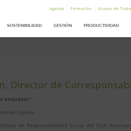
Agenda
Formación
Grupos de Traba
SOSTENIBILIDAD
GESTIÓN
PRODUCTIVIDAD
ín, Director de Corresponsa
as empresas”
nsables España
stituto de Responsabilidad Social del Club Asturia