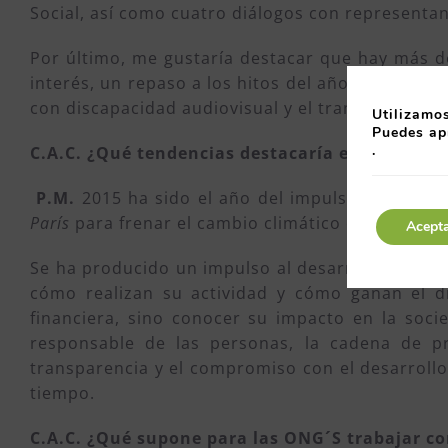
Social, así como cuatro diálogos con representa
Por último, me gustaría destacar que hay más de
interés, un repaso a los hitos del año y un resu
con discapacidad audiovisual y el transporte del
Utilizamos
Puedes ap
.
C.A.C. ¿Qué tendencias destacaría en materia 
P.M.
2015 ha sido el año del impulso al desarr
París
para frenar el cambio climático o el nuevo
Acept
Se ha producido un impulso al desarrollo sosten
cómo realizan su actividad y cómo ganan el di
financiera, sino conocer su impacto en la soc
responsable de las personas, la cadena de 
transparencia y el compromiso con el desarrollo
tiempo.
C.A.C. ¿Qué supone para las ONG´S trabajar c