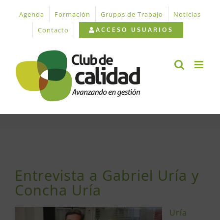
Saltar
Agenda
Formación
Grupos de Trabajo
Noticias
al
contenido
Contacto
ACCESO USUARIOS
Ver
imagen
Entrevista a Gabriel Uría y
más
Concha Uría
grande
Uría