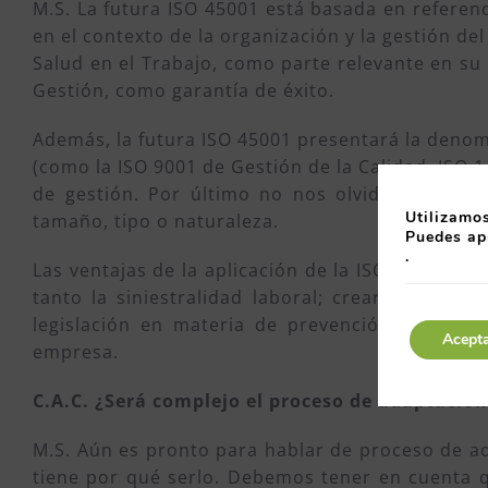
M.S. La futura ISO 45001 está basada en refere
en el contexto de la organización y la gestión del
Salud en el Trabajo, como parte relevante en su 
Gestión, como garantía de éxito.
Además, la futura ISO 45001 presentará la denom
(como la ISO 9001 de Gestión de la Calidad, ISO 1
de gestión. Por último no nos olvidemos de q
Utilizamos
tamaño, tipo o naturaleza.
Puedes ap
.
Las ventajas de la aplicación de la ISO 45001 se
tanto la siniestralidad laboral; creará mejore
legislación en materia de prevención y foment
Acept
empresa.
C.A.C. ¿Será complejo el proceso de adaptación
M.S. Aún es pronto para hablar de proceso de ad
tiene por qué serlo. Debemos tener en cuenta q