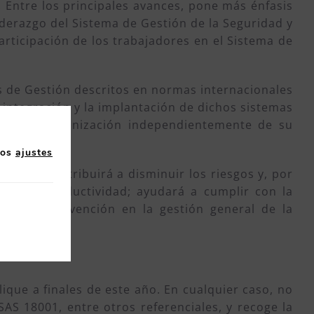
Entre los principales avances, pone más énfasis
 liderazgo del Sistema de Gestión de la Seguridad y
articipación de los trabajadores en el Sistema de
s de Gestión descritos en normas internacionales
a integración y la implantación de dichos sistemas
alquier organización independientemente de su
los
ajustes
entes: contribuirá a disminuir los riesgos y, por
tará la productividad; ayudará a cumplir con la
n de la prevención en la gestión general de la
que a finales de este año. En cualquier caso, no
S 18001, entre otros referenciales, y recoge la