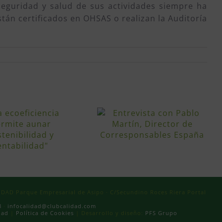
 seguridad y salud de sus actividades siempre ha
tán certificados en OHSAS o realizan la Auditoría
AD Parque Empresarial de Asipo · C/Secundino Roces Riera Portal
8
·
infocalidad@clubcalidad.com
dad
|
Política de Cookies
| Desarrollo y diseño:
PFS Grupo