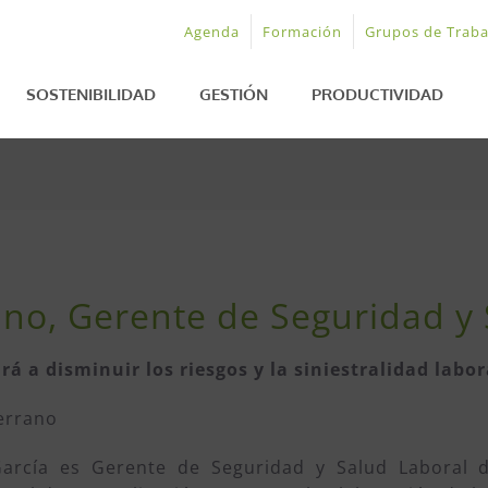
Agenda
Formación
Grupos de Traba
SOSTENIBILIDAD
GESTIÓN
PRODUCTIVIDAD
ano, Gerente de Seguridad 
rá a disminuir los riesgos y la siniestralidad labor
errano
arcía es Gerente de Seguridad y Salud Laboral 