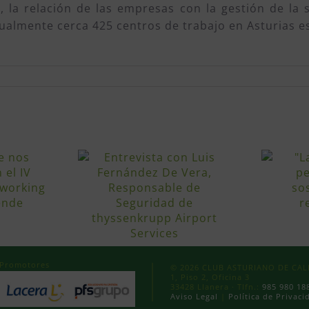
-, la relación de las empresas con la gestión de la
almente cerca 425 centros de trabajo en Asturias es
Promotores
© 2026 CLUB ASTURIANO DE CALID
1, Piso 2, Oficina 3
33428 Llanera · Tlfn.:
985 980 18
Aviso Legal
|
Política de Privaci