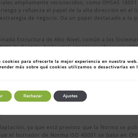
nciales ampliamente reconocidos, como OHSAS 18001. 
 riesgo y refuerza el papel de la alta dirección en el
estrategia de negocio. Da un papel destacado a la p
inada Estructura de Alto Nivel, común a los Sistema
4001 de Gestión Ambiental, etc.) lo que favorecerá l
ue esta norma está destinada para aplicarse a cu
 cookies para ofrecerte la mejor experiencia en nuestra web.
render más sobre qué cookies utilizamos o desactivarlas en 
rán numerosas, aunque pueden resumirse en las sigui
s condiciones de trabajo y, en consecuencia, aumen
ará una cultura preventiva mediante la integració
ar
Rechazar
Ajustes
?
aptación, ya que está previsto que la Norma se publi
ue el borrador de Norma ISO 45001 se basa en OHSA