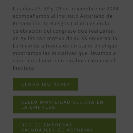
Los días 27, 28 y 29 de noviembre de 2024
acompañamos al Instituto Asturiano de
Prevención de Riesgos Laborales en la
celebración del congreso que realizarán
en Avilés con motivo de su XX Aniversario.
Lo hicimos a través de un stand en el que
mostramos las iniciativas que llevamos a
cabo anualmente en colaboración con el
Instituto.
CENSO ISO 45001
SELLO MOVILIDAD SEGURA EN
LA EMPRESA
RED DE EMPRESAS
SALUDABLES DE ASTURIAS