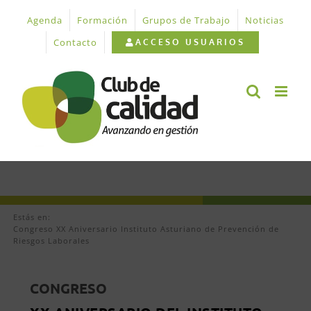
Saltar
Agenda
Formación
Grupos de Trabajo
Noticias
al
contenido
Contacto
ACCESO USUARIOS
Estás en:
Congreso XX Aniversario Instituto Asturiano de Prevención de
Riesgos Laborales
CONGRESO