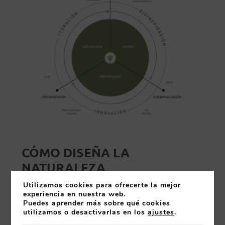
CÓMO DISEÑA LA
NATURALEZA
Utilizamos cookies para ofrecerte la mejor
experiencia en nuestra web.
Este taller es un programa de aprendizaje
Puedes aprender más sobre qué cookies
para entender qué es la biomímesis,
utilizamos o desactivarlas en los
ajustes
.
cuáles son sus aplicaciones y su