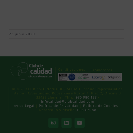
23 junio 2020
Certificaciones
Promotores
© 2026 CLUB ASTURIANO DE CALIDAD Parque Empresarial de
Asipo · C/Secundino Roces Riera Portal 1, Piso 2, Oficina 3
33428 Llanera · Tlfn.:
985 980 188
·
infocalidad@clubcalidad.com
Aviso Legal
|
Política de Privacidad
|
Política de Cookies
|
Desarrollo y diseño:
PFS Grupo
Instagram
LinkedIn
YouTube