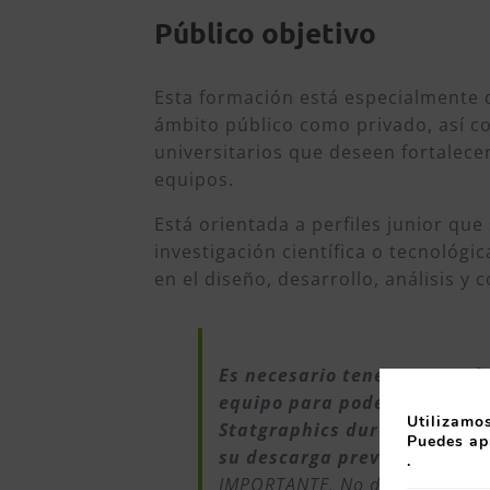
Público objetivo
Esta formación está especialmente d
ámbito público como privado, así c
universitarios que deseen fortalec
equipos.
Está orientada a perfiles junior que
investigación científica o tecnológi
en el diseño, desarrollo, análisis y
Es necesario tener Microsoft
equipo para poder instalar 
Utilizamos
Statgraphics durante la form
Puedes ap
su descarga previa)
.
IMPORTANTE. No descargar ante