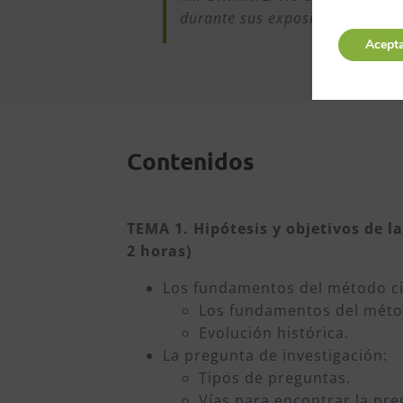
durante sus exposiciones, ya q
Acept
Contenidos
TEMA 1. Hipótesis y objetivos de la
2 horas)
Los fundamentos del método cie
Los fundamentos del méto
Evolución histórica.
La pregunta de investigación:
Tipos de preguntas.
Vías para encontrar la pre