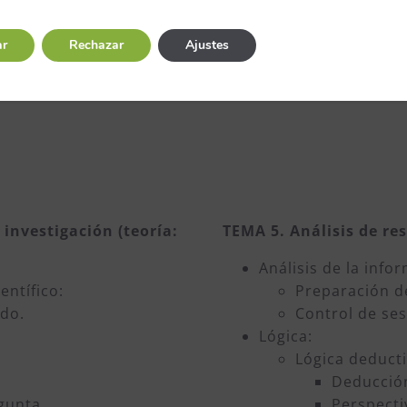
ue el periodo de prueba es de un mes.
Car
ar
Rechazar
Ajustes
Ver 
 investigación (teoría:
TEMA 5. Análisis de re
Análisis de la info
ntífico:
Preparación de
do.
Control de se
Lógica:
Lógica deducti
Deducción
gunta.
Perspecti