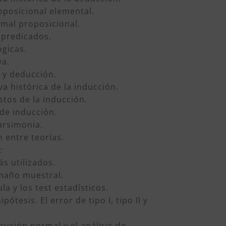
oposicional elemental.
rmal proposicional.
 predicados.
ógicas.
va.
 y deducción.
va histórica de la inducción.
tos de la inducción.
de inducción.
arsimonia.
 entre teorías.
:
s utilizados.
amaño muestral.
la y los test estadísticos.
pótesis. El error de tipo I, tipo II y
ibución normal y el análisis de