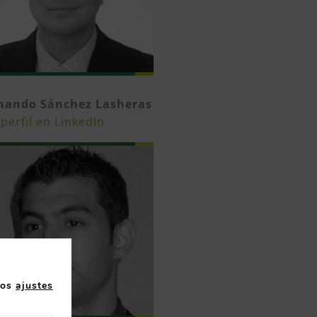
nando Sánchez Lasheras
perfil en LinkedIn
los
ajustes