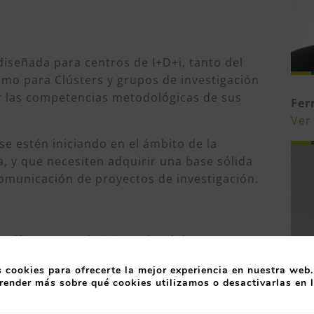
iseñada para centros de I+D+i, tanto del
omo para Clústers y grupos de investigación
er las competencias metodológicas de sus
Fer
Ver 
 se estén iniciando en el ámbito de la
ca, y que necesiten adquirir una base sólida
 comunicación de proyectos de investigación.
 Office y ser administrador del
la licencia de prueba de Centurion
 cookies para ofrecerte la mejor experiencia en nuestra web.
ación (o solicitar al administrador
render más sobre qué cookies utilizamos o desactivarlas en 
s de que lo indiquen los docentes