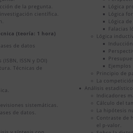
cción de la pregunta.
Lógica pr
nvestigación científica.
Lógica fo
n.
Lógica de
Falacias l
cnica (teoría: 1 hora)
Lógica inducti
Inducción
ases de datos
Perspecti
Presupues
s (ISBN, ISSN y DOI)
Ejemplos 
atura. Técnicas de
Principio de p
La competición
Análisis estadístico
ica.
Indicadores má
Cálculo del t
evisiones sistemáticas.
La hipótesis nu
bases de datos.
Contraste de hi
el p-valor.
isis y síntesis con
Sobre la distr