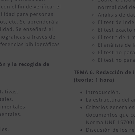
on el fin de verificar el
normalidad de
bilidad para personas
Análisis de da
os, etc. Se aprenderá a
El test de ind
ilidad. Se enseñará el
El test exacto 
liográficas a través de
El test t de 1
ferencias bibliográficas
El análisis de
El test no pa
El test no par
ón y la recogida de
TEMA 6. Redacción de i
(teoría: 1 hora)
tativas:
Introducción.
tales.
La estructura del ar
rimentales.
Criterios generales
mentales.
documentos que co
Norma UNE 157001
les.
Discusión de los r