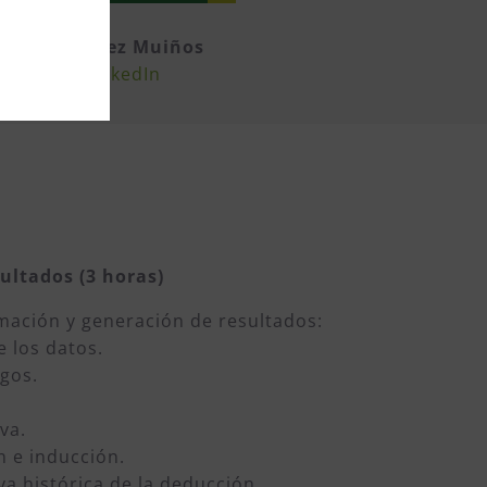
los Rodríguez Muiños
perfil en LinkedIn
sultados (3 horas)
rmación y generación de resultados:
 los datos.
sgos.
va.
 e inducción.
va histórica de la deducción.