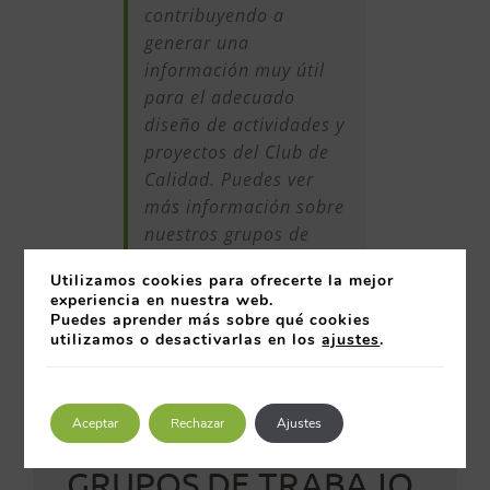
contribuyendo a
generar una
información muy útil
para el adecuado
diseño de actividades y
proyectos del Club de
Calidad. Puedes ver
más información sobre
nuestros grupos de
trabajo en el
siguiente
Utilizamos cookies para ofrecerte la mejor
enlace
.
experiencia en nuestra web.
Puedes aprender más sobre qué cookies
utilizamos o desactivarlas en los
ajustes
.
Aceptar
Rechazar
Ajustes
NORMAS DE LOS
GRUPOS DE TRABAJO