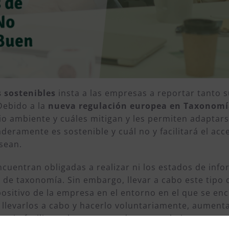
 sostenibles
insta a las empresas a reportar tanto 
Debido a la
nueva regulación europea en Taxonom
o ambiente y cuáles mitigan y les permiten adaptars
eramente es sostenible y cuál no y facilitará el acce
 sean.
uentran obligadas a realizar ni los estados de infor
ón de taxonomía. Sin embargo, llevar a cabo este tipo
ositivo de la empresa en el entorno en el que se enc
a llevarlos a cabo y hacerlo voluntariamente, aument
esario facilitar a las pymes todo este trabajo y que e