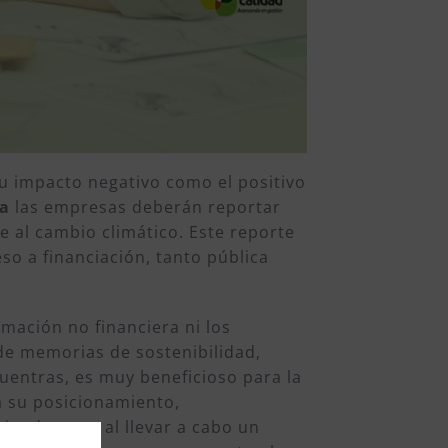
su impacto negativo como el positivo
ía
las empresas deberán reportar
e al cambio climático. Este reporte
so a financiación, tanto pública
mación no financiera ni los
 de memorias de sostenibilidad,
uentras, es muy beneficioso para la
a su posicionamiento,
ntiendan que al llevar a cabo un