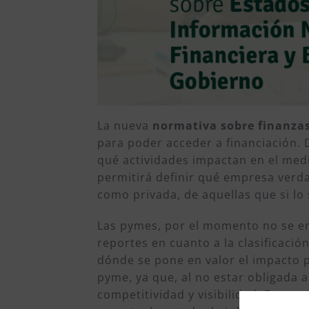
La nueva
normativa sobre finanzas
para poder acceder a financiación. 
qué actividades impactan en el medi
permitirá definir qué empresa verdad
como privada, de aquellas que si lo
Las pymes, por el momento no se enc
reportes en cuanto a la clasificaci
dónde se pone en valor el impacto p
pyme, ya que, al no estar obligada 
competitividad y visibilidad. Es nec